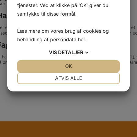
ver for kollegaer og andre.
tjenester. Ved at klikke på 'OK' giver du
Handleplan
samtykke til disse formål.
er er udarbejdet handleplan for hver beboer, hvor formålet er at få et
Læs mere om vores brug af cookies og
essourcer, udviklingsmuligheder, problemer og behov. Med det som u
behandling af persondata
her
.
Faggrupper
VIS
DETALJER
i har nedsat faste faggrupper (autisme-gruppe, kognitiv-gruppe mfl.),
å området og har ansvar for vidensdeling, supervision og faglig sparri
JA
NEJ
OK
JA
NEJ
NØDVENDIGE
PRÆFERENCER
AFVIS ALLE
JA
NEJ
JA
NEJ
MARKETING
STATISTIK