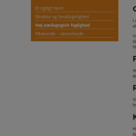
Et rigtigt hjem
Struktur og forudsigelighed
I
Høj pædagogisk faglighed
e
Pårørende – samarbejde
U
s
r
V
a
V
h
H
r