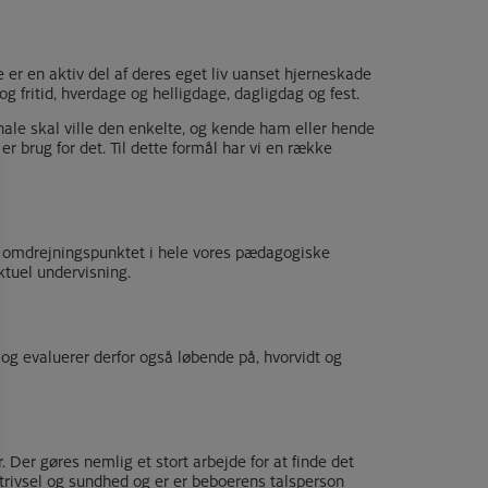
er en aktiv del af deres eget liv uanset hjerneskade
og fritid, hverdage og helligdage, dagligdag og fest.
ale skal ville den enkelte, og kende ham eller hende
er brug for det. Til dette formål har vi en række
r omdrejningspunktet i hele vores pædagogiske
ktuel undervisning.
 og evaluerer derfor også løbende på, hvorvidt og
Der gøres nemlig et stort arbejde for at finde det
trivsel og sundhed og er er beboerens talsperson