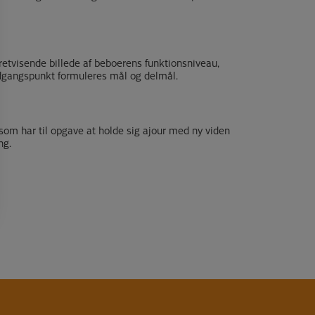
 retvisende billede af beboerens funktionsniveau,
dgangspunkt formuleres mål og delmål.
 som har til opgave at holde sig ajour med ny viden
ng.