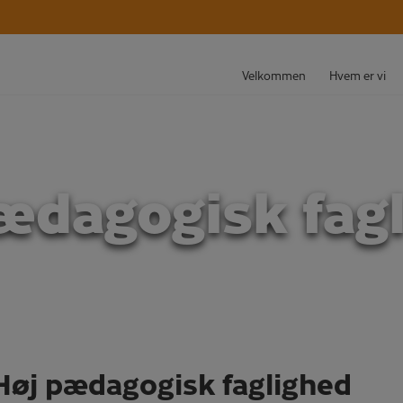
Velkommen
Hvem er vi
ædagogisk fag
Høj pædagogisk faglighed