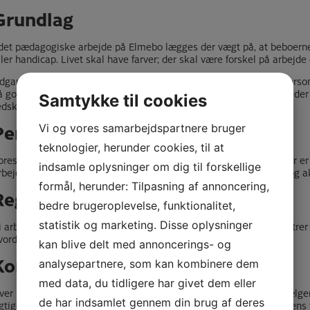
Grundlag
 det pædagogiske arbejde på Elmebo lægges der vægt på, at beboerne 
ller handicap. Livet skal have farver; der skal være forskel på arbejde 
dgangspunktet for alt vores pædagogiske arbejde er, at vi som person
å godt, at vi kan kompensere der, hvor der er brug for det – og når der 
Samtykke til cookies
edskaber.
Personalemøder
Vi og vores samarbejdspartnere bruger
teknologier, herunder cookies, til at
ores ugentlige møde, hvor alle medarbejdere er med. Disse møder e
indsamle oplysninger om dig til forskellige
rbejde, da der her foregår orientering og refleksion, vidensdeling og a
formål, herunder: Tilpasning af annoncering,
Registrering og evaluering
bedre brugeroplevelse, funktionalitet,
statistik og marketing. Disse oplysninger
i arbejder med målsætninger for hver beboer, og observerer, registrer
vordan vi når vores mål.
kan blive delt med annoncerings- og
Kontaktpersoner
analysepartnere, som kan kombinere dem
med data, du tidligere har givet dem eller
ver beboer har en kontaktperson, som beboeren indirekte selv vælger. 
de har indsamlet gennem din brug af deres
igtige match. Kontaktpersonen har det primære ansvar for beboerens 