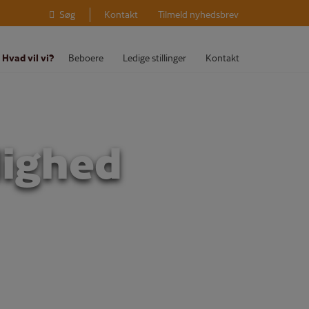
Søg
Kontakt
Tilmeld nyhedsbrev
Hvad vil vi?
Beboere
Ledige stillinger
Kontakt
lighed