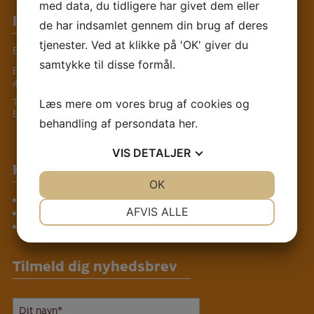
med data, du tidligere har givet dem eller
Informationer
de har indsamlet gennem din brug af deres
tjenester. Ved at klikke på 'OK' giver du
Elmebo
samtykke til disse formål.
Elmevej 4B
4293 Dianalund
Tlf.:
+45 58 28 68 90
Læs mere om vores brug af cookies og
E-mail:
info@elmebo.dk
behandling af persondata
her
.
VIS
DETALJER
Hurtige genveje
JA
NEJ
OK
JA
NEJ
Værdigrundlag
NØDVENDIGE
PRÆFERENCER
AFVIS ALLE
Kalender
Kontakt
JA
NEJ
JA
NEJ
MARKETING
STATISTIK
Tilmeld dig nyhedsbrev
Navn
*