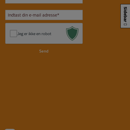
E-
Sidebar
mail*
*
Jeg er ikke en robot