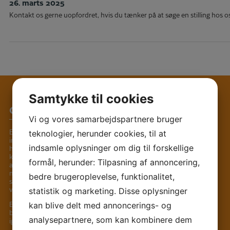
26. marts 2025
Kontakt os gerne uopfordret, hvis du tænker på at søge en stilling hos o
Samtykke til cookies
Om Elmebo
Vi og vores samarbejdspartnere bruger
Elmebo er ikke først og fremmest en
teknologier, herunder cookies, til at
institution. Det er et rigtigt hjem! Et hjem,
hvor man kan være den, man er. Hvor man
indsamle oplysninger om dig til forskellige
kan slappe af og hvor man kan lave
formål, herunder: Tilpasning af annoncering,
aktiviteter. Hvor man kan hygge sig, og hvor
man kan holde fest. Hvor man kan være
bedre brugeroplevelse, funktionalitet,
sammen med sine venner, og hvor man kan
være sig selv.
statistik og marketing. Disse oplysninger
Elmebo er det hjem, beboerne tager på
kan blive delt med annoncerings- og
besøg fra, og det er her, de kommer hjem
analysepartnere, som kan kombinere dem
igen efter endt besøg.